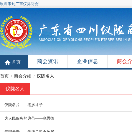
欢迎来到广东仪陇商会!
商会资讯
企业信息
商会
首页
首页
商会介绍
仪陇名人
/
/
仪陇名人
仪陇名片——德乡才子
为人民服务的典范——张思德
开国元勋——朱德总司令故居